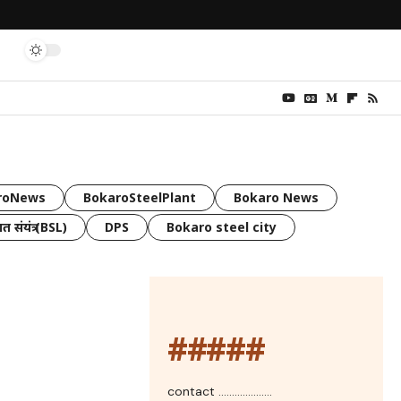
roNews
BokaroSteelPlant
Bokaro News
त संयंत्र (BSL)
DPS
Bokaro steel city
#####
contact ....................