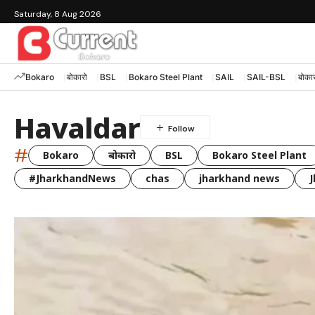
Saturday, 8 Aug 2026
Bokaro
बोकारो
BSL
Bokaro Steel Plant
SAIL
SAIL-BSL
बोकार
Havaldar
#
Bokaro
बोकारो
BSL
Bokaro Steel Plant
#JharkhandNews
chas
jharkhand news