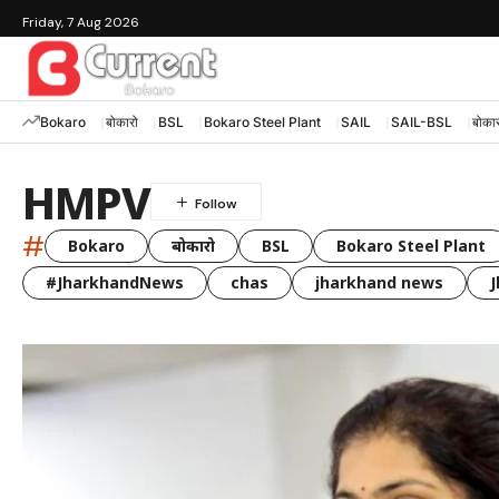
Friday, 7 Aug 2026
Bokaro
बोकारो
BSL
Bokaro Steel Plant
SAIL
SAIL-BSL
बोकार
HMPV
#
Bokaro
बोकारो
BSL
Bokaro Steel Plant
#JharkhandNews
chas
jharkhand news