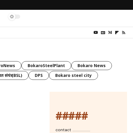
roNews
BokaroSteelPlant
Bokaro News
त संयंत्र (BSL)
DPS
Bokaro steel city
#####
contact ....................