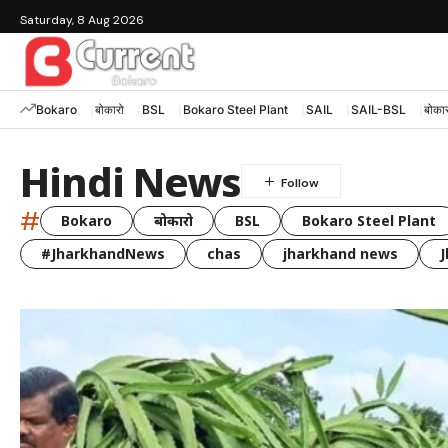
Saturday, 8 Aug 2026
Bokaro
बोकारो
BSL
Bokaro Steel Plant
SAIL
SAIL-BSL
बोकार
Hindi News
#
Bokaro
बोकारो
BSL
Bokaro Steel Plant
#JharkhandNews
chas
jharkhand news