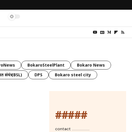
roNews
BokaroSteelPlant
Bokaro News
त संयंत्र (BSL)
DPS
Bokaro steel city
#####
contact ....................