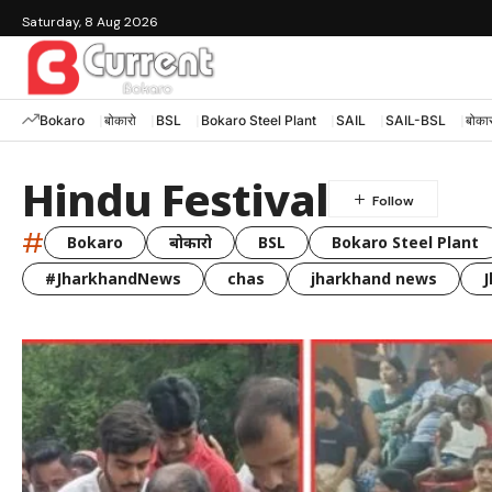
Saturday, 8 Aug 2026
Bokaro
बोकारो
BSL
Bokaro Steel Plant
SAIL
SAIL-BSL
बोकार
Hindu Festival
#
Bokaro
बोकारो
BSL
Bokaro Steel Plant
#JharkhandNews
chas
jharkhand news