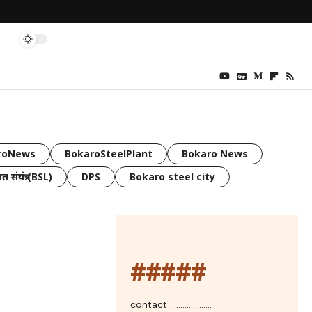
roNews
BokaroSteelPlant
Bokaro News
त संयंत्र (BSL)
DPS
Bokaro steel city
#####
contact ....................